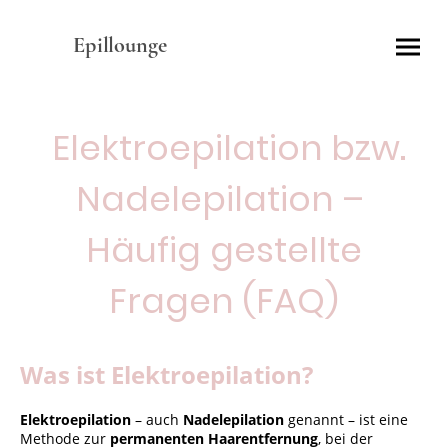
Epillounge
Elektroepilation bzw.
Nadelepilation –
Häufig gestellte
Fragen (FAQ)
Was ist Elektroepilation?
Elektroepilation
– auch
Nadelepilation
genannt – ist eine
Methode zur
permanenten Haarentfernung
, bei der